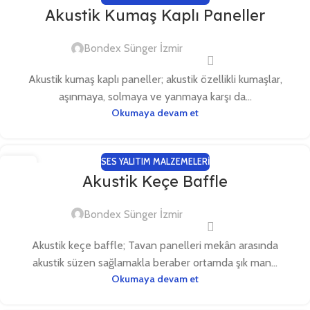
17
Akustik Kumaş Kaplı Paneller
OCA
Bondex Sünger İzmir
Akustik kumaş kaplı paneller; akustik özellikli kumaşlar,
aşınmaya, solmaya ve yanmaya karşı da...
Okumaya devam et
SES YALITIM MALZEMELERI
17
Akustik Keçe Baffle
OCA
Bondex Sünger İzmir
Akustik keçe baffle; Tavan panelleri mekân arasında
akustik süzen sağlamakla beraber ortamda şık man...
Okumaya devam et