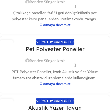
Bondex Sünger İzmir
Çıtalı keçe paneller; %65’i geri dönüştürülmüş pet
polyester keçe panellerden üretilmektedir. Yangın...
Okumaya devam et
SES YALITIM MALZEMELERI
17
Pet Polyester Paneller
OCA
Bondex Sünger İzmir
PET Polyester Paneller, İzmir Akustik ve Ses Yalıtım
firmamızca akustik düzenlemelerde kullandığımız...
Okumaya devam et
SES YALITIM MALZEMELERI
17
Akustik Yüzer Tavan
OCA